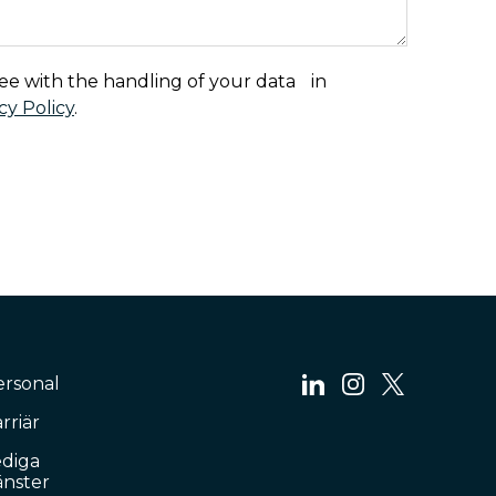
ree with the handling of your data in
cy Policy
.
ersonal
rriär
ediga
änster