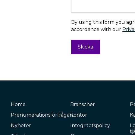
By using this form you ag
accordance with our
Priva
Home
Branscher
P
Prenumerationsförfrågan
Kontor
Ka
Nyheter
Integritetspolicy
L
tj