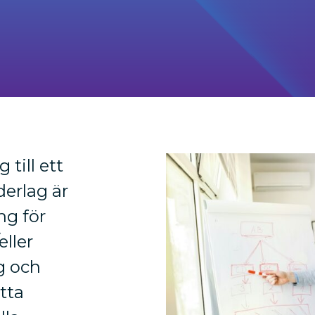
 till ett
derlag är
ng för
ller
g och
atta