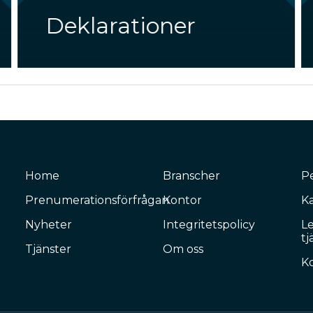
Deklarationer
Home
Branscher
P
Prenumerationsförfrågan
Kontor
Ka
Nyheter
Integritetspolicy
L
tj
Tjänster
Om oss
K