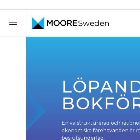
Sweden
Hoppa till innehåll
LÖPAN
BOKFÖ
En välstrukturerad och ratione
ekonomiska förehavanden är nyc
beslutsunderlag.