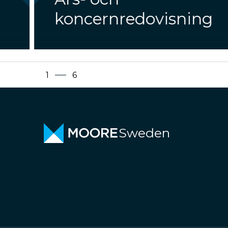
koncernredovisning
1
6
Sweden