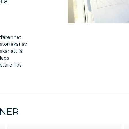
lla
rfarenhet
 storlekar av
kar att få
lags
etare hos
ÖNER