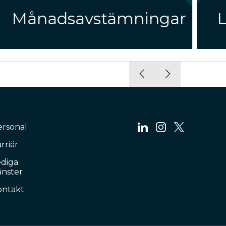
Månadsavstämningar
L
ersonal
rriär
ediga
änster
ontakt