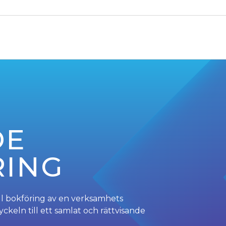
DE
RING
ll bokföring av en verksamhets
keln till ett samlat och rättvisande