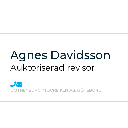
Agnes Davidsson
Personal
Auktoriserad revisor
Kontor
GOTHENBURG, MOORE KLN AB, GÖTEBORG