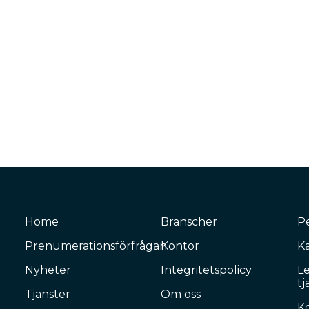
Home
Branscher
P
Prenumerationsförfrågan
Kontor
Ka
Nyheter
Integritetspolicy
L
tj
Tjänster
Om oss
K