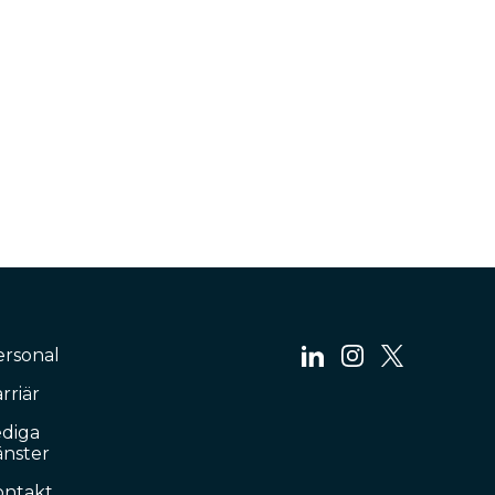
ersonal
rriär
ediga
änster
ontakt