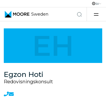
SV
Sweden
Hoppa till innehåll
EH
Egzon Hoti
Redovisningskonsult