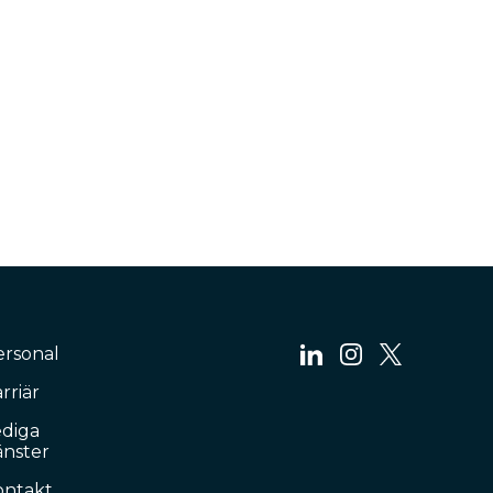
ersonal
rriär
ediga
änster
ontakt