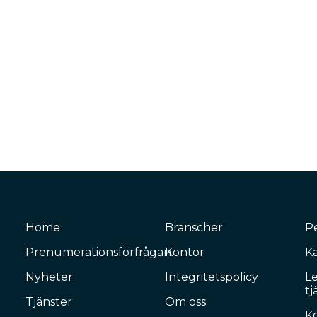
Home
Branscher
P
Prenumerationsförfrågan
Kontor
Ka
Nyheter
Integritetspolicy
L
tj
Tjänster
Om oss
K