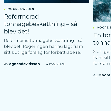
MOORE SWEDEN
Reformerad
tonnagebeskattning – så
MOORE 
blev det!
En fö
Reformerad tonnagebeskattning – så
tonna
blev det! Regeringen har nu lagt fram
Slutlige
sitt slutliga förslag för förbättrade re...
fram sitt
för den 
Av
agnesdavidsson
4 maj 2026
Av
Moore