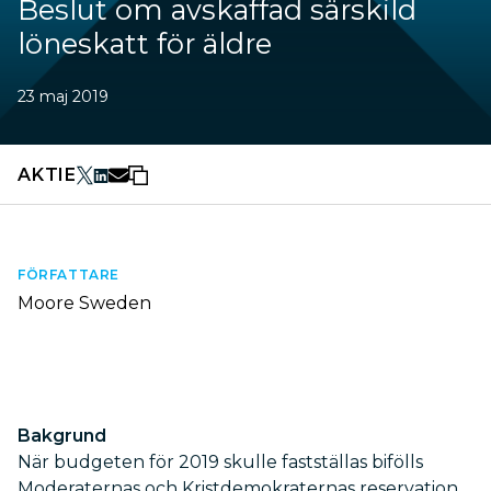
Beslut om avskaffad särskild
löneskatt för äldre
23 maj 2019
AKTIE
FÖRFATTARE
Moore Sweden
Bakgrund
När budgeten för 2019 skulle fastställas bifölls
Moderaternas och Kristdemokraternas reservation