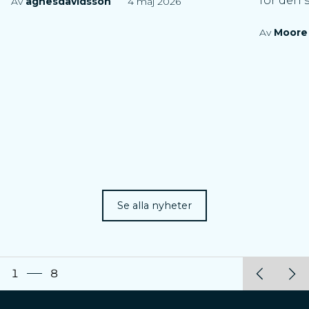
för den 
Av
agnesdavidsson
4 maj 2026
Av
Moore
Se alla nyheter
1
8