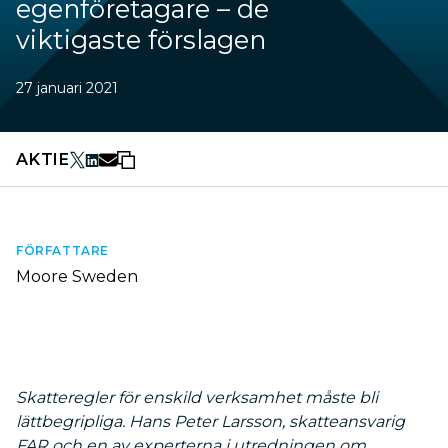
egenföretagare – de
viktigaste förslagen
27 januari 2021
AKTIE
FÖRFATTARE
Moore Sweden
Skatteregler för enskild verksamhet måste bli
lättbegripliga. Hans Peter Larsson,
skatteansvarig
FAR och en av experterna i utredningen om