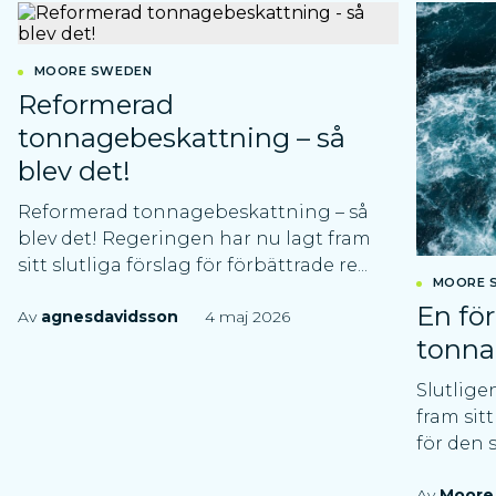
MOORE SWEDEN
Reformerad
tonnagebeskattning – så
blev det!
Reformerad tonnagebeskattning – så
blev det! Regeringen har nu lagt fram
sitt slutliga förslag för förbättrade re...
MOORE 
En fö
Av
agnesdavidsson
4 maj 2026
tonna
Slutlige
fram sitt
för den 
Av
Moore