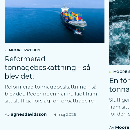
MOORE SWEDEN
Reformerad
tonnagebeskattning – så
MOORE 
blev det!
En fö
Reformerad tonnagebeskattning – så
tonna
blev det! Regeringen har nu lagt fram
Slutlige
sitt slutliga förslag för förbättrade re...
fram sitt
för den 
Av
agnesdavidsson
4 maj 2026
Av
Moore